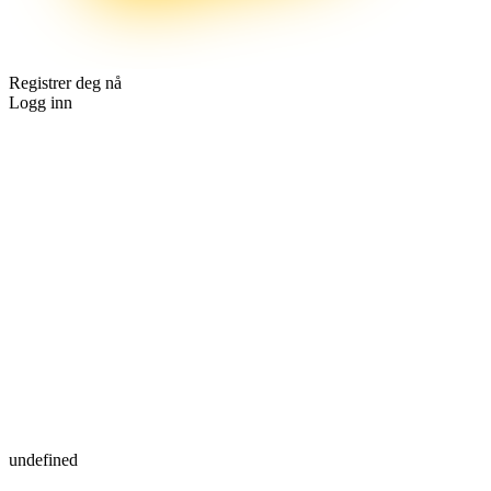
Registrer deg nå
Logg inn
undefined