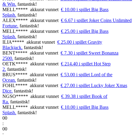
& Win.
fantastisk!
MELL*****
akkurat vunnet
€ 10.00 i spillet Big Bass
Splash.
fantastisk!
ALEX*****
akkurat vunnet
€ 6.67 i spillet Joker Coins Unlimited
Fortune.
fantastisk!
MELL*****
akkurat vunnet
€ 25.00 i spillet Big Bass
Splash.
fantastisk!
ILIA*****
akkurat vunnet
€ 25.00 i spillet Gravity
Blackjack.
fantastisk!
BENT*****
akkurat vunnet
€ 7.30 i spillet Sweet Bonanza
2500.
fantastisk!
OETK*****
akkurat vunnet
€ 214.40 i spillet Hot Step
2.
fantastisk!
BRUS*****
akkurat vunnet
€ 53.00 i spillet Lord of the
Ocean.
fantastisk!
FOHL*****
akkurat vunnet
€ 27.00 i spillet Lucky Joker Xmas
Dice.
fantastisk!
NGSO*****
akkurat vunnet
€ 39.38 i spillet Book of
Ra.
fantastisk!
MELL*****
akkurat vunnet
€ 10.00 i spillet Big Bass
Splash.
fantastisk!
00
:
00
: