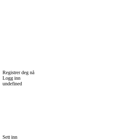
Registrer deg nå
Logg inn
undefined
Sett inn