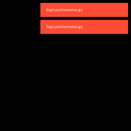
Błąd uruchomienia gry
Błąd uruchomienia gry