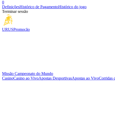
0
Definições
Histórico de Pagamento
Histórico do jogo
Terminar sessão
URUS
Promoção
Missão Campeonato do Mundo
Casino
Casino ao Vivo
Apostas Desportivas
Apostas ao Vivo
Corridas 