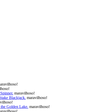
ravilhoso!
lhoso!
Spinner.
maravilhoso!
Stake Blackjack.
maravilhoso!
vilhoso!
f the Golden Lake.
maravilhoso!
ravilhoso!