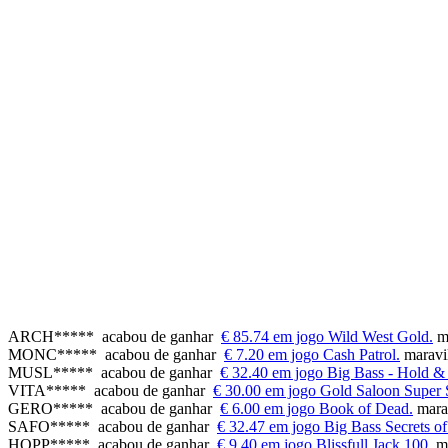
ARCH*****
acabou de ganhar
€ 85.74 em jogo Wild West Gold.
ma
MONC*****
acabou de ganhar
€ 7.20 em jogo Cash Patrol.
maravi
MUSL*****
acabou de ganhar
€ 32.40 em jogo Big Bass - Hold & 
VITA*****
acabou de ganhar
€ 30.00 em jogo Gold Saloon Super 
GERO*****
acabou de ganhar
€ 6.00 em jogo Book of Dead.
mara
SAFO*****
acabou de ganhar
€ 32.47 em jogo Big Bass Secrets o
HOPP*****
acabou de ganhar
€ 9.40 em jogo Blissfull Jack 100.
ma