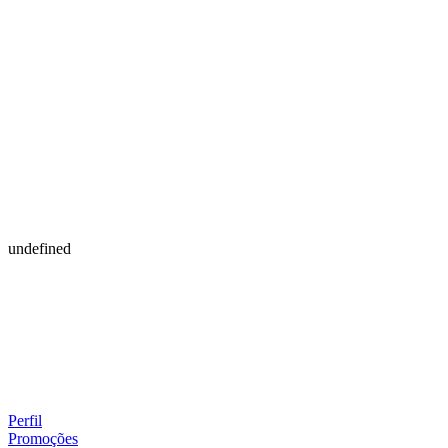
undefined
Perfil
Promoções