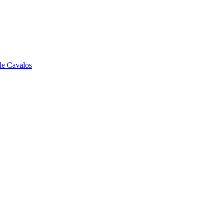
de Cavalos