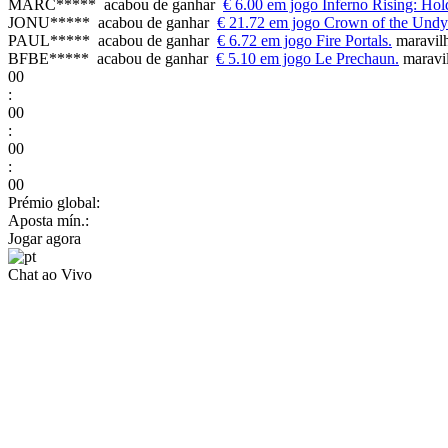
MARC*****
acabou de ganhar
€ 6.00 em jogo Inferno Rising: Ho
JONU*****
acabou de ganhar
€ 21.72 em jogo Crown of the Undy
PAUL*****
acabou de ganhar
€ 6.72 em jogo Fire Portals.
maravil
BFBE*****
acabou de ganhar
€ 5.10 em jogo Le Prechaun.
maravi
00
:
00
:
00
:
00
Prémio global:
Aposta mín.:
Jogar agora
Chat ao Vivo