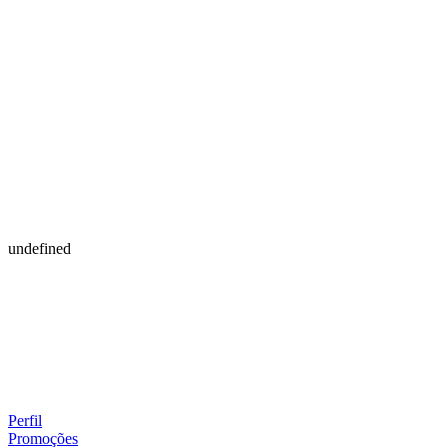
undefined
Perfil
Promoções