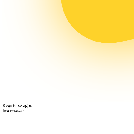
Registe-se agora
Inscreva-se