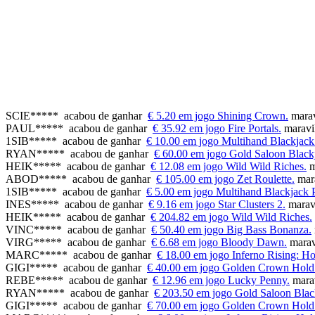
SCIE*****
acabou de ganhar
€ 5.20 em jogo Shining Crown.
marav
PAUL*****
acabou de ganhar
€ 35.92 em jogo Fire Portals.
maravi
1SIB*****
acabou de ganhar
€ 10.00 em jogo Multihand Blackjack
RYAN*****
acabou de ganhar
€ 60.00 em jogo Gold Saloon Black
HEIK*****
acabou de ganhar
€ 12.08 em jogo Wild Wild Riches.
m
ABOD*****
acabou de ganhar
€ 105.00 em jogo Zet Roulette.
mara
1SIB*****
acabou de ganhar
€ 5.00 em jogo Multihand Blackjack P
INES*****
acabou de ganhar
€ 9.16 em jogo Star Clusters 2.
marav
HEIK*****
acabou de ganhar
€ 204.82 em jogo Wild Wild Riches.
VINC*****
acabou de ganhar
€ 50.40 em jogo Big Bass Bonanza.
VIRG*****
acabou de ganhar
€ 6.68 em jogo Bloody Dawn.
marav
MARC*****
acabou de ganhar
€ 18.00 em jogo Inferno Rising: H
GIGI*****
acabou de ganhar
€ 40.00 em jogo Golden Crown Hold
REBE*****
acabou de ganhar
€ 12.96 em jogo Lucky Penny.
marav
RYAN*****
acabou de ganhar
€ 203.50 em jogo Gold Saloon Blac
GIGI*****
acabou de ganhar
€ 70.00 em jogo Golden Crown Hold