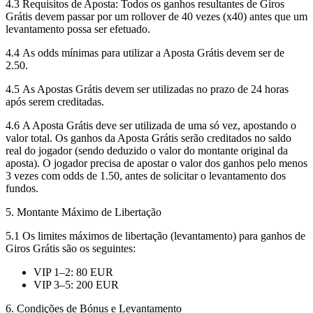
4.3
Requisitos de Aposta: Todos os ganhos resultantes de Giros
Grátis devem passar por um rollover de 40 vezes (x40) antes que um
levantamento possa ser efetuado.
4.4
As odds mínimas para utilizar a Aposta Grátis devem ser de
2.50.
4.5
As Apostas Grátis devem ser utilizadas no prazo de 24 horas
após serem creditadas.
4.6
A Aposta Grátis deve ser utilizada de uma só vez, apostando o
valor total. Os ganhos da Aposta Grátis serão creditados no saldo
real do jogador (sendo deduzido o valor do montante original da
aposta). O jogador precisa de apostar o valor dos ganhos pelo menos
3 vezes com odds de 1.50, antes de solicitar o levantamento dos
fundos.
5.
Montante Máximo de Libertação
5.1
Os limites máximos de libertação (levantamento) para ganhos de
Giros Grátis são os seguintes:
VIP 1–2: 80 EUR
VIP 3–5: 200 EUR
6.
Condições de Bónus e Levantamento