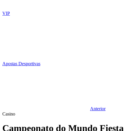
VIP
Apostas Desportivas
Anterior
Casino
Campeonato do Mundo Fiesta