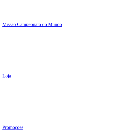
Missão Campeonato do Mundo
Loja
Promoções