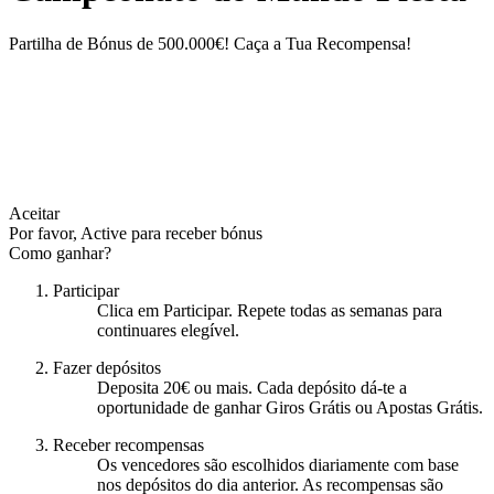
Partilha de Bónus de 500.000€! Caça a Tua Recompensa!
Aceitar
Por favor, Active para receber bónus
Como ganhar?
Participar
Clica em Participar. Repete todas as semanas para
continuares elegível.
Fazer depósitos
Deposita 20€ ou mais. Cada depósito dá-te a
oportunidade de ganhar Giros Grátis ou Apostas Grátis.
Receber recompensas
Os vencedores são escolhidos diariamente com base
nos depósitos do dia anterior. As recompensas são