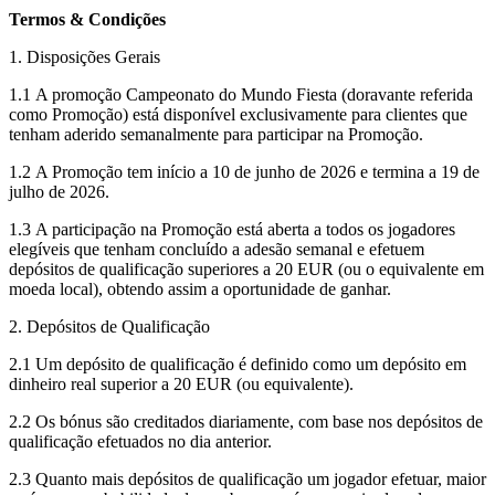
Termos & Condições
1.
Disposições Gerais
1.1
A promoção Campeonato do Mundo Fiesta (doravante referida
como Promoção) está disponível exclusivamente para clientes que
tenham aderido semanalmente para participar na Promoção.
1.2
A Promoção tem início a 10 de junho de 2026 e termina a 19 de
julho de 2026.
1.3
A participação na Promoção está aberta a todos os jogadores
elegíveis que tenham concluído a adesão semanal e efetuem
depósitos de qualificação superiores a 20 EUR (ou o equivalente em
moeda local), obtendo assim a oportunidade de ganhar.
2.
Depósitos de Qualificação
2.1
Um depósito de qualificação é definido como um depósito em
dinheiro real superior a 20 EUR (ou equivalente).
2.2
Os bónus são creditados diariamente, com base nos depósitos de
qualificação efetuados no dia anterior.
2.3
Quanto mais depósitos de qualificação um jogador efetuar, maior