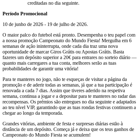
creditadas no dia seguinte.
Período Promocional
10 de junho de 2026 - 19 de julho de 2026.
O maior palco do futebol está pronto. Desempenha o teu papel com
a nossa promoção Campeonato do Mundo Fiesta! Mergulha em 6
semanas de ação ininterrupta, onde cada dia traz uma nova
oportunidade de marcar Giros Grátis ou Apostas Grátis. Basta
fazeres um depósito superior a 20€ para entrares no sorteio diário —
quanto mais carregares a tua conta, melhores serão as tuas
probabilidades de garantir uma vitória!
Para te manteres no jogo, não te esqueças de visitar a página da
promoção e de aderir todas as semanas, já que a tua participação é
renovada a cada 7 dias. Assim que tiveres aderido na respetiva
semana, continua a jogar e a depositar para te manteres no radar das
recompensas. Os prémios são entregues no dia seguinte e adaptados
ao teu nível VIP, garantindo que as tuas rondas festivas continuem a
chegar ao longo da temporada.
Grandes vitórias, ambiente de festa e surpresas diárias estão à
distância de um depósito. Começa já e deixa que os teus ganhos de
Campeonato do Mundo Fiesta se acumulem!