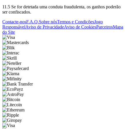
11.5
Se for detetada uma conduta fraudulenta, os ganhos poderão
ser confiscados.
Contacte-nos
F.A.Q.
Sobre nós
Termos e Condições
Jogo
Responsável
Aviso de Privacidade
Aviso de Cookies
Parceiros
Mapa
do Site