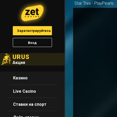
Star Trex - PlayPearls
Зарегистрируйтесь
сейчас
Вход
URUS
Акция
Казино
Live Casino
Ставки на спорт