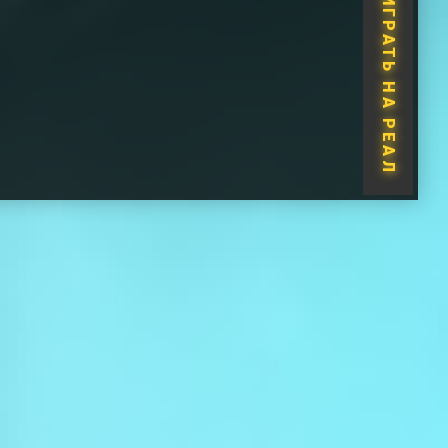
ИГРАТЬ НА РЕАЛ