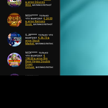
в игре Deuces
Wild.
великолепно!
NIGH*****
только
что выиграл
€ 24.00
в игре Ramses
Book.
великолепно!
ILJA*****
только что
выиграл
€ 36.73 в
игре Stock
Market.
великолепно!
NICK*****
только
что выиграл
€
198.00 в игре Big
Bass Vegas Double
Down
Deluxe.
великолепно!
HANK*****
только
что выиграл
€ 5.20
в игре Deuces
Wild.
великолепно!
Поиск похожи
MX33*****
только
что выиграл
€
204.16 в игре
Caramel Lollipop
Bonanza.
великолепно!