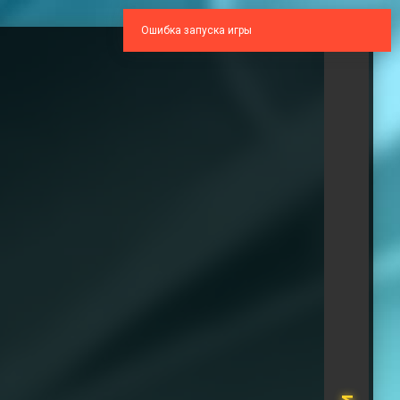
Ошибка запуска игры