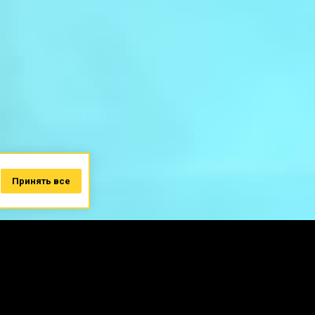
Принять все