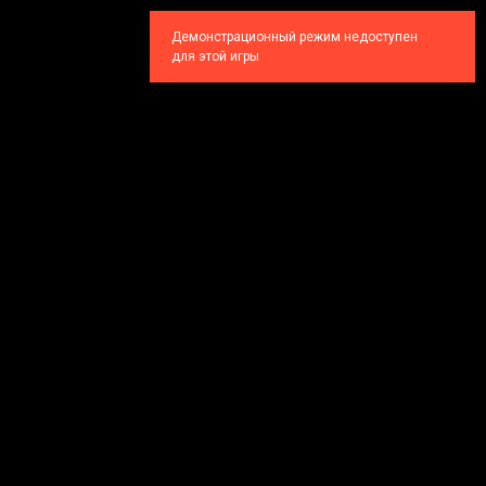
Демонстрационный режим недоступен
для этой игры