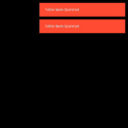
Fehler beim Spielstart
Fehler beim Spielstart