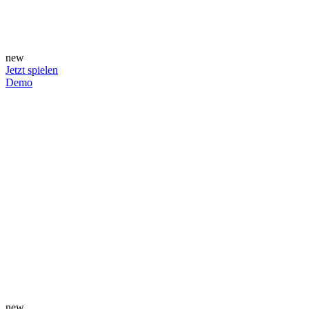
new
Jetzt spielen
Demo
new