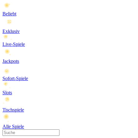
Beliebt
Exklusiv
Live-Spiele
Jackpots
Sofort-Spiele
Slots
Tischspiele
Alle Spiele