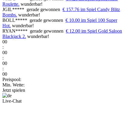
Roulette.
wunderbar!
JGIL*****
gerade gewonnen
€ 157.76 im Spiel Candy Blitz
Bombs.
wunderbar!
BOLL*****
gerade gewonnen
€ 10.00 im Spiel 100 Super
Hot.
wunderbar!
RYAN*****
gerade gewonnen
€ 12.00 im Spiel Gold Saloon
Blackjack 2.
wunderbar!
00
:
00
:
00
:
00
Preispool:
Min. Wette:
Jetzt spielen
Live-Chat