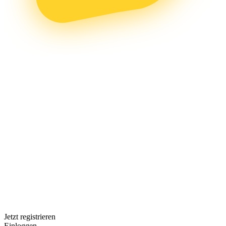
Jetzt registrieren
Einloggen