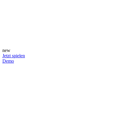
new
Jetzt spielen
Demo