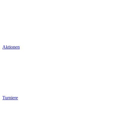
Aktionen
Turniere