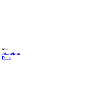
new
Jetzt spielen
Demo