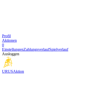
Profil
Aktionen
0
Einstellungen
Zahlungsverlauf
Spielverlauf
Ausloggen
URUS
Aktion