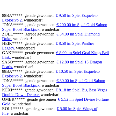
88BA*****
gerade gewonnen
€ 9.50 im Spiel Esqueleto
Explosivo 2.
wunderbar!
JONA*****
gerade gewonnen
€ 200.00 im Spiel Gold Saloon
Super Boost Blackjack.
wunderbar!
ZOLL*****
gerade gewonnen
€ 34.00 im Spiel Diamond
Duke.
wunderbar!
HEIK*****
gerade gewonnen
€ 8.50 im Spiel Panther
Legacy.
wunderbar!
GAKI*****
gerade gewonnen
€ 8.00 im Spiel Goal Kings Bell
Link.
wunderbar!
SASO*****
gerade gewonnen
€ 12.80 im Spiel 15 Dragon
Pearls.
wunderbar!
88BA*****
gerade gewonnen
€ 10.50 im Spiel Esqueleto
Explosivo 2.
wunderbar!
JONA*****
gerade gewonnen
€ 80.00 im Spiel Gold Saloon
Super Boost Blackjack.
wunderbar!
KEXI*****
gerade gewonnen
€ 8.18 im Spiel Big Bass Vegas
Double Down Deluxe.
wunderbar!
OMBR*****
gerade gewonnen
€ 5.52 im Spiel Divine Fortune
Gold.
wunderbar!
ROLL*****
gerade gewonnen
€ 5.00 im Spiel Wings of
Fire.
wunderbar!