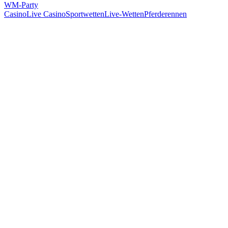
WM-Party
Casino
Live Casino
Sportwetten
Live-Wetten
Pferderennen