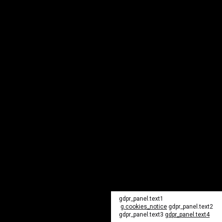
gdpr_panel.text1
g.cookies_notice
gdpr_panel.text2
gdpr_panel.text3
gdpr_panel.text4