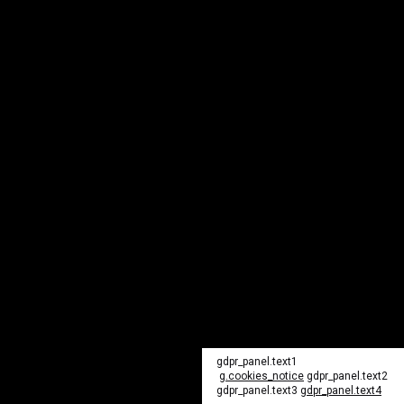
gdpr_panel.text1
g.cookies_notice
gdpr_panel.text2
gdpr_panel.text3
gdpr_panel.text4