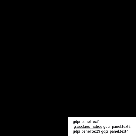
gdpr_panel.text1
g.cookies_notice
gdpr_panel.text2
gdpr_panel.text3
gdpr_panel.text4