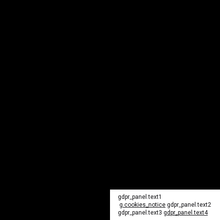
gdpr_panel.text1
g.cookies_notice
gdpr_panel.text2
gdpr_panel.text3
gdpr_panel.text4