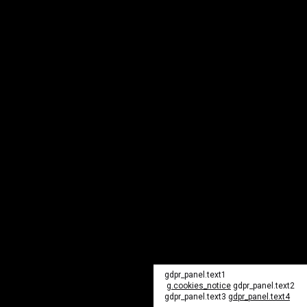
gdpr_panel.text1
g.cookies_notice
gdpr_panel.text2
gdpr_panel.text3
gdpr_panel.text4