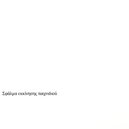
Σφάλμα εκκίνησης παιχνιδιού