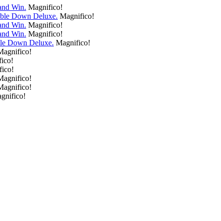
and Win.
Magnifico!
uble Down Deluxe.
Magnifico!
and Win.
Magnifico!
and Win.
Magnifico!
ble Down Deluxe.
Magnifico!
agnifico!
ico!
ico!
agnifico!
agnifico!
gnifico!