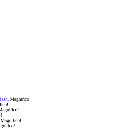
Bash.
Magnifico!
ico!
agnifico!
!
Magnifico!
nifico!