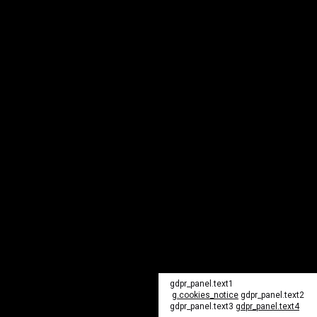
gdpr_panel.text1
g.cookies_notice
gdpr_panel.text2
gdpr_panel.text3
gdpr_panel.text4