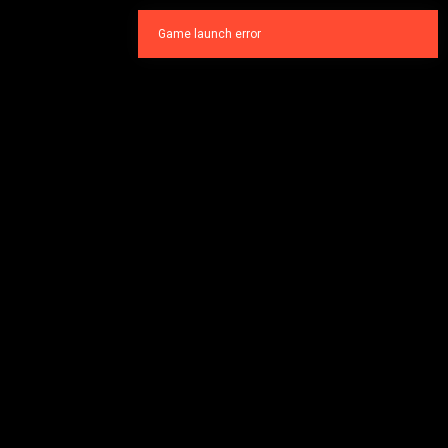
Game launch error